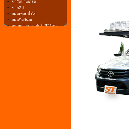
ขายึดบานเกล็ด
ขาคลิป
แผ่นเพลตทั่วไป
แผ่นปิดกันนก
แหวนยางรองแผ่นใสซิลิโคน
บล็อกความรู้เกี่ยวกับเมทัลชีท