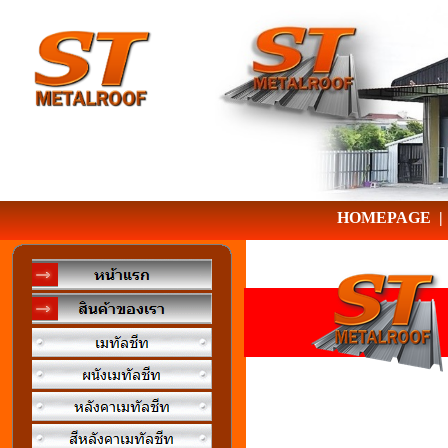
HOMEPAGE