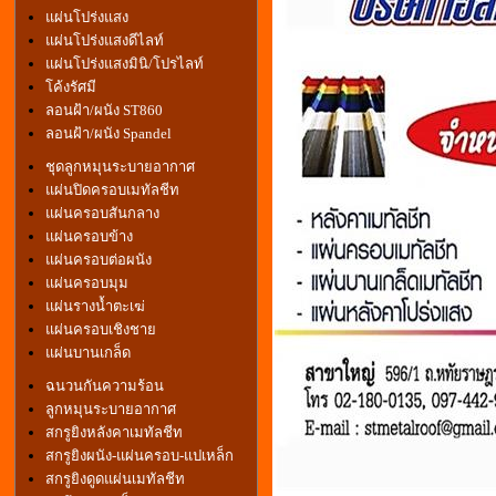
แผ่นโปร่งแสง
แผ่นโปร่งแสงดีไลท์
แผ่นโปร่งแสงมินิ/โปรไลท์
โค้งรัศมี
ลอนฝ้า/ผนัง ST860
ลอนฝ้า/ผนัง Spandel
ชุดลูกหมุนระบายอากาศ
แผ่นปิดครอบเมทัลชีท
แผ่นครอบสันกลาง
แผ่นครอบข้าง
แผ่นครอบต่อผนัง
แผ่นครอบมุม
แผ่นรางน้ำตะเฆ่
แผ่นครอบเชิงชาย
แผ่นบานเกล็ด
ฉนวนกันความร้อน
ลูกหมุนระบายอากาศ
สกรูยิงหลังคาเมทัลชีท
สกรูยิงผนัง-แผ่นครอบ-แปเหล็ก
สกรูยิงดูดแผ่นเมทัลชีท