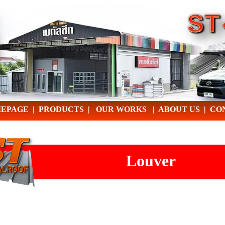
EPAGE
|
PRODUCTS
|
OUR WORKS
|
ABOUT US
|
CO
Louver