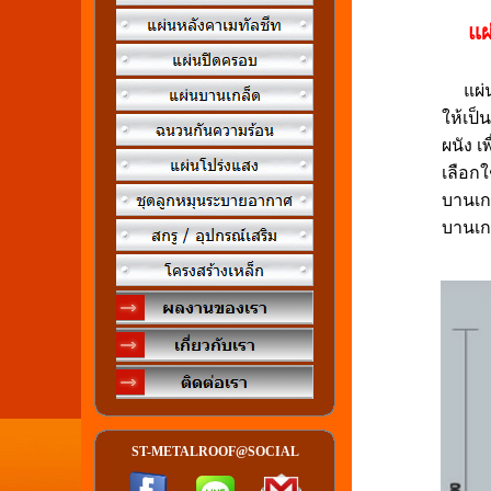
แผ
แผ่นเ
ให้เป็
ผนัง 
เลือก
บานเก
บานเก
ST-METALROOF@SOCIAL