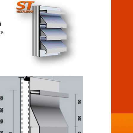
ป
ทน
้