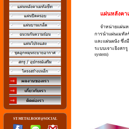
แผ่นหลังคา
จำหน่ายแผ่นหลังค
การนำแผ่นเมทัลช
และแผ่นผนัง ซึ่
ระบบเจาะยิงสกรู 
system)
ST-METALROOF@SOCIAL